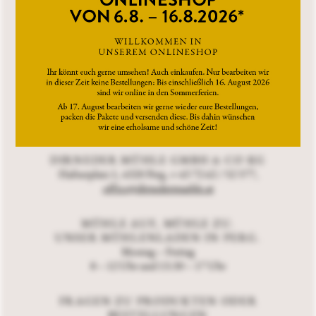
WIDERRUFSBELEHRUNG
VERTRAG WIDERRUFEN
AGB
IMPRESSUM & DATENSCHUTZ
DIRNEDER MÜHLE GMBH & CO KG
Hafnerplatz 1, 4320 Perg,
+ 43 72 62
/
52 577,
office@dirnedermuehle.at
MÜHLE AUF, MÜHLE ZU.
UNSER MÜHLENLADEN IN PERG.
Montag – Freitag
8 – 12 Uhr und 13:30 – 17 Uhr
FRAGEN ZU PRODUKTEN ODER
BESTELLUNGEN